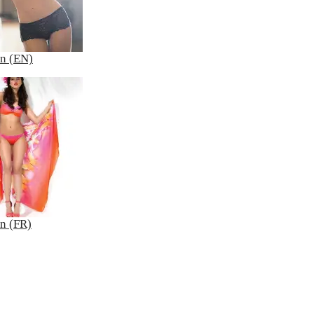
on (EN)
on (FR)